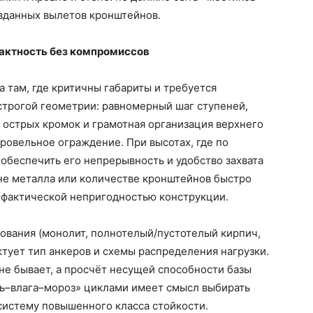
авданных вылетов кронштейнов.
актность без компромиссов
 там, где критичны габариты и требуется
 строгой геометрии: равномерный шаг ступеней,
е острых кромок и грамотная организация верхнего
кровельное ограждение. При высотах, где по
обеспечить его непрерывность и удобство захвата
не металла или количестве кронштейнов быстро
 фактической непригодностью конструкции.
ования (монолит, полнотелый/пустотелый кирпич,
ктует тип анкеров и схемы распределения нагрузки.
не бывает, а просчёт несущей способности базы
ль–влага–мороз» циклами имеет смысл выбирать
систему повышенного класса стойкости.