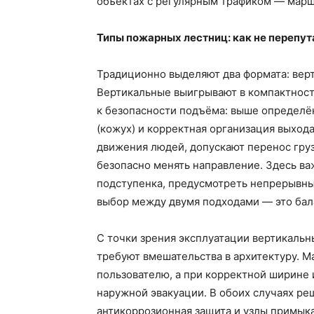
объектах с регулярным трафиком — мар
Типы пожарных лестниц: как не перепут
Традиционно выделяют два формата: верт
Вертикальные выигрывают в компактност
к безопасности подъёма: выше определё
(кожух) и корректная организация выход
движения людей, допускают перенос груз
безопасно менять направление. Здесь ва
подступенка, предусмотреть непрерывны
выбор между двумя подходами — это бал
С точки зрения эксплуатации вертикальн
требуют вмешательства в архитектуру. 
пользователю, а при корректной ширине 
наружной эвакуации. В обоих случаях ре
антикоррозионная защита и узлы примыка