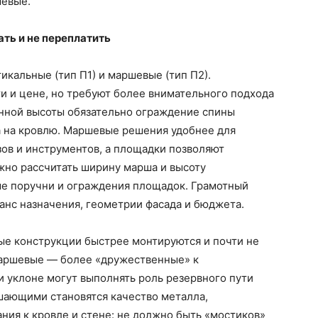
шевые.
ать и не переплатить
икальные (тип П1) и маршевые (тип П2).
и и цене, но требуют более внимательного подхода
нной высоты обязательно ограждение спины
а на кровлю. Маршевые решения удобнее для
ов и инструментов, а площадки позволяют
жно рассчитать ширину марша и высоту
е поручни и ограждения площадок. Грамотный
анс назначения, геометрии фасада и бюджета.
ые конструкции быстрее монтируются и почти не
Маршевые — более «дружественные» к
и уклоне могут выполнять роль резервного пути
шающими становятся качество металла,
ния к кровле и стене: не должно быть «мостиков»